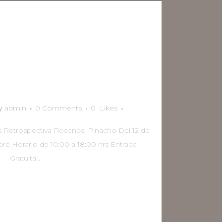
Exposición de
Retrospectiva
do Pinacho
y
admin
0 Comments
0
Likes
as Retrospectiva Rosendo Pinacho Del 12 de
re Horario de 10:00 a 18:00 hrs Entrada
Gratuita...
READ MORE