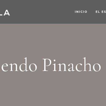
INICIO
EL E
endo Pinacho