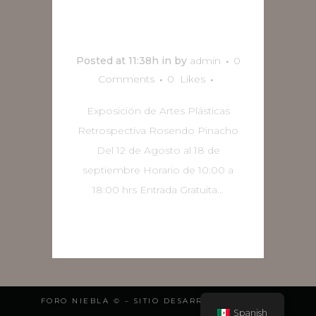
Pinacho
Posted at 11:38h
in
by
admin
0
Comments
0
Likes
Exposición de Artes Plásticas
Retrospectiva Rosendo Pinacho
Del 12 de Agosto al 18 de
septiembre Horario de 10:00 a
18:00 hrs Entrada Gratuita...
READ MORE
FORO NIEBLA © – SITIO DESARROLLADO POR:
Spanish