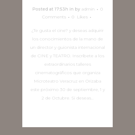
Posted at 17:53h
in
by
admin
0
Comments
0
Likes
¿Te gusta el cine? y deseas adquirir
los conocimientos de la mano de
un director y guionista internacional
de CINE y TEATRO. Inscríbete a los
extraordinarios talleres
cinematográficos que organiza
Microteatro Veracruz en Orizaba
este próximo 30 de septiembre, 1 y
2 de Octubre. Si deseas...
READ MORE