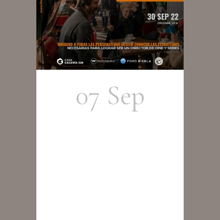
07 Sep
Taller de
Cine –
Miguel
Alcantud