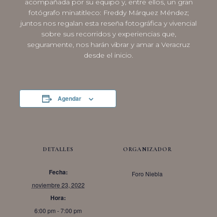
acompañada por su equipo y, entre ellos, un gran
fotógrafo minatitleco: Freddy Márquez Méndez;
juntos nos regalan esta reseña fotográfica y vivencial
sobre sus recorridos y experiencias que,
seguramente, nos harán vibrar y amar a Veracruz
desde el inicio.
Agendar
DETALLES
ORGANIZADOR
Fecha:
Foro Niebla
noviembre 23, 2022
Hora:
6:00 pm - 7:00 pm