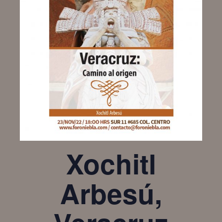
Xochitl
Arbesú,