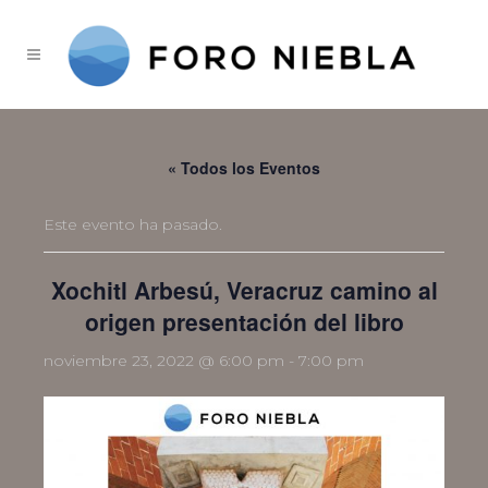
« Todos los Eventos
Este evento ha pasado.
Xochitl Arbesú, Veracruz camino al
origen presentación del libro
noviembre 23, 2022 @ 6:00 pm
-
7:00 pm