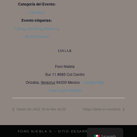
Categoría del Evento:
Literatura
Evento etiquetas:
Libro
,
Literatura
,
Veracruz
,
Xochitl Arbesú
LUGAR
Foro Niebla
Sur 11 #685 Col Centro
Orizaba
,
Veracruz
94300
Mexico
+ Google Map
View Lugar Website
Sesión de JAZZ 18 de Nov de 22
Diego Ojeda en concierto
FORO NIEBLA © – SITIO DESARROLLADO POR:
Spanish