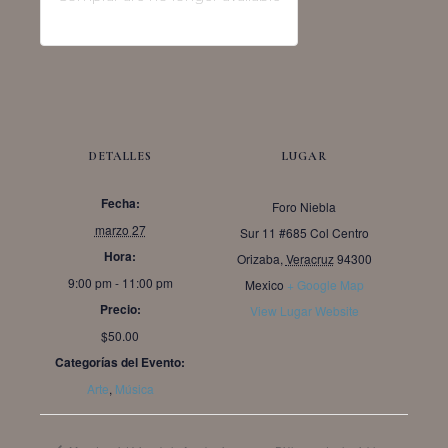
DETALLES
LUGAR
Fecha:
Foro Niebla
marzo 27
Sur 11 #685 Col Centro
Hora:
Orizaba
,
Veracruz
94300
9:00 pm - 11:00 pm
Mexico
+ Google Map
Precio:
View Lugar Website
$50.00
Categorías del Evento:
Arte
,
Música