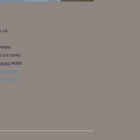
GAR
Niebla
5 Col Centro
racruz
94300
Google Map
ar Website