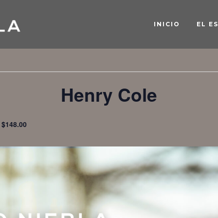
INICIO
EL E
« Todos los Eventos
Henry Cole
$148.00