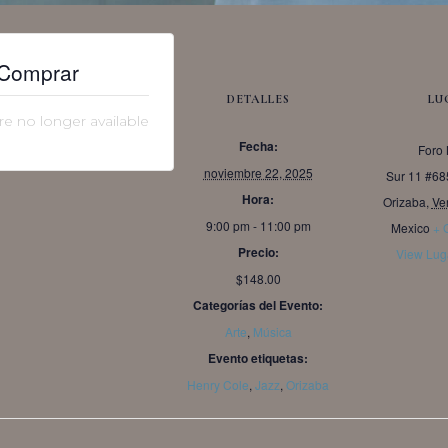
Comprar
DETALLES
LU
e no longer available
Fecha:
Foro 
noviembre 22, 2025
Sur 11 #68
Hora:
Orizaba
,
Ve
9:00 pm - 11:00 pm
Mexico
+ 
Precio:
View Lug
$148.00
Categorías del Evento:
Arte
,
Música
Evento etiquetas:
Henry Cole
,
Jazz
,
Orizaba