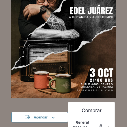
Comprar
Agendar
General
Decrease
Increa
-
+