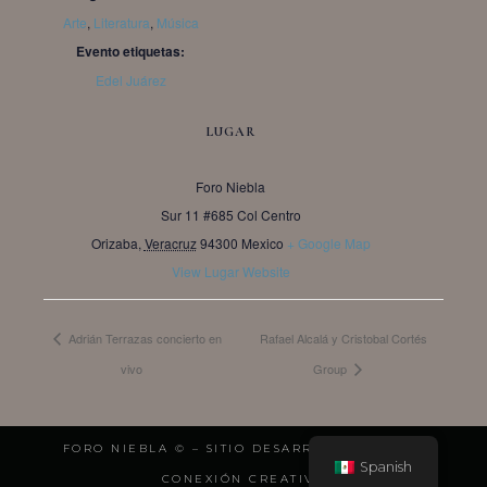
Arte
,
Literatura
,
Música
Evento etiquetas:
Edel Juárez
LUGAR
Foro Niebla
Sur 11 #685 Col Centro
Orizaba
,
Veracruz
94300
Mexico
+ Google Map
View Lugar Website
Adrián Terrazas concierto en
Rafael Alcalá y Cristobal Cortés
vivo
Group
FORO NIEBLA © – SITIO DESARROLLADO POR:
Spanish
CONEXIÓN CREATIVA