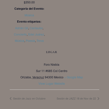
$350.00
Categoría del Evento:
Música
Evento etiquetas:
Adrián Gil
,
Cantautor
,
Concierto
,
Edel Juárez
,
Música
,
Poesía
,
Trova
LUGAR
Foro Niebla
Sur 11 #685 Col Centro
Orizaba
,
Veracruz
94300
Mexico
+ Google Map
View Lugar Website
Sesión de Jazz en Octubre
Sesión de JAZZ 18 de Nov de 22