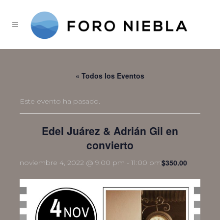
« Todos los Eventos
Este evento ha pasado.
Edel Juárez & Adrián Gil en
convierto
$350.00
noviembre 4, 2022 @ 9:00 pm
-
11:00 pm