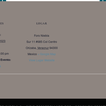
ES
LUGAR
:
Foro Niebla
2023
Sur 11 #685 Col Centro
Orizaba
,
Veracruz
94300
1:00 pm
Mexico
+ Google Map
 Evento:
View Lugar Website
a